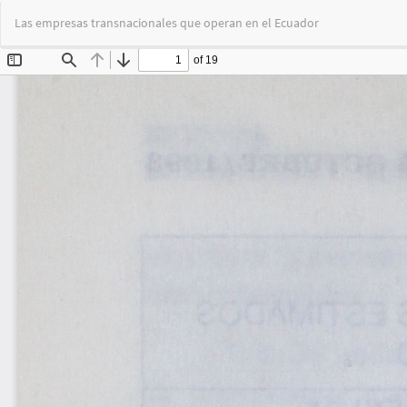
Volver
Las empresas transnacionales que operan en el Ecuador
a
los
detalles
del
artículo