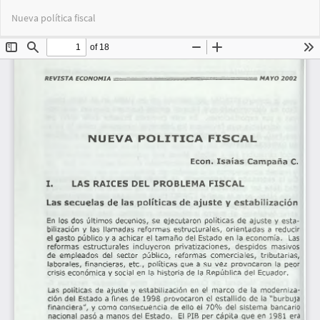
Volver
Des
De
Nueva política fiscal
a
PD
los
detalles
del
artículo