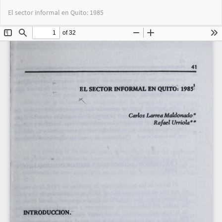
Volver
Des
De
El sector informal en Quito: 1985
a
PD
los
detalles
del
artículo