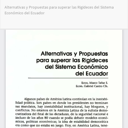
Volver
Alternativas y Propuestas para superar las Rigideces del Sistema
a
Económico del Ecuador
los
detalles
del
Des
De
artículo
PD