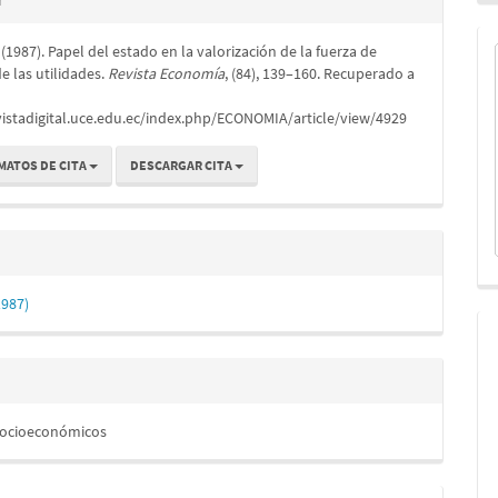
r
. (1987). Papel del estado en la valorización de la fuerza de
lo
de las utilidades.
Revista Economía
, (84), 139–160. Recuperado a
vistadigital.uce.edu.ec/index.php/ECONOMIA/article/view/4929
MATOS DE CITA
DESCARGAR CITA
1987)
Socioeconómicos