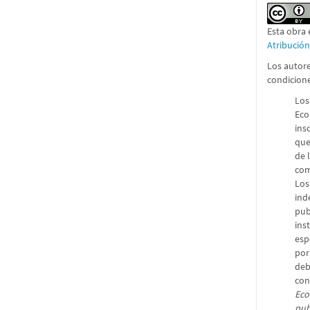
Esta obra 
Atribució
Los autore
condicion
Los
Eco
ins
que
de 
com
Los
ind
pub
ins
esp
por
deb
con
Eco
pub