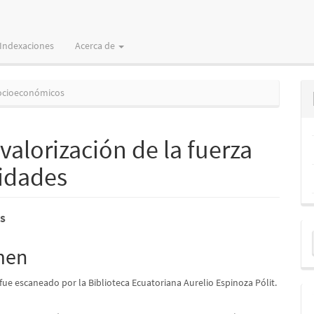
Indexaciones
Acerca de
ocioeconómicos
 valorización de la fuerza
lidades
nido
 S
E
pal
u
men
a
 fue escaneado por la Biblioteca Ecuatoriana Aurelio Espinoza Pólit.
lo