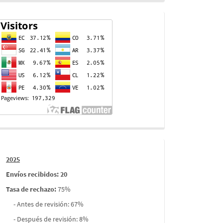
Contador
de
visitas
Informes
2025
envios
Envíos recibidos: 20
Tasa de rechazo
:
75%
- Antes de revisión: 67%
- Después de revisión: 8%