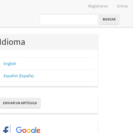
Registrarse
Entrar
BUSCAR
Idioma
English
Español (España)
nviar
ENVIAR UN ARTÍCULO
n
rtículo
Redes