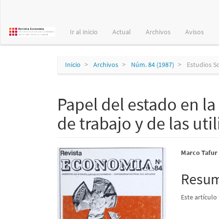
Navegación
principal
Contenido
Ir al inicio
Actual
Archivos
Avisos
principal
Barra
lateral
Inicio
Archivos
Núm. 84 (1987)
Estudios S
Papel del estado en la
de trabajo y de las uti
Barra
Conte
Marco Tafur
lateral
princi
Resu
del
del
Este artículo
artículo
artícu