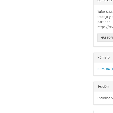
Cómo cita
del
Tafur S, M
artícu
trabajo y 
partir de
https://re
MÁS FOR
Número
Núm. 84 (
Sección
Estudios 