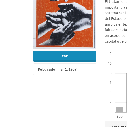
El tratamient
importancia p
sistema capi
del Estado e
ambivalente,
falta de inic
en asocio con
capital que 
Descargas
PDF
Publicado:
mar 1, 1987
Detall