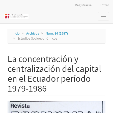
Navegación
Registrarse
Entrar
principal
Contenido
Toggl
principal
naviga
Barra
lateral
Inicio
Archivos
Núm. 84 (1987)
Estudios Socioeconómicos
La concentración y
centralización del capital
en el Ecuador período
1979-1986
Barra