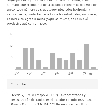
oligárquica del ejercicio del poder político. Por tanto, se ha
afirmado que el conjunto de la actividad económica depende de
un contado número de grupos, que integrados horizontal y
verticalmente, controlan las actividades industriales, financieras,
comerciales, agropecuarias; y, que así mismo, deciden qué
producir y qué consumir, etc.
Descargas
Detalles
Cómo citar
del
Oviedo R, J. M., & Crespo, A. (1987). La concentración y
artículo
centralización del capital en el Ecuador período 1979-1986.
Revista Economía
, (84), 193–203. Recuperado a partir de