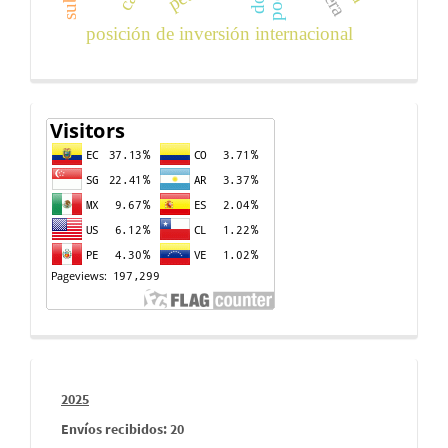
posición de inversión internacional
Contador
de
visitas
Informes
2025
envios
Envíos recibidos: 20