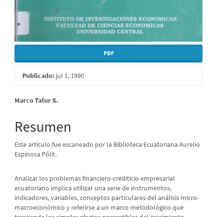
PDF
Publicado:
jul 1, 1990
Contenido
Marco Tafur S.
principal
Resumen
del
Este artículo fue escaneado por la Biblioteca Ecuatoriana Aurelio
artículo
Espinosa Pólit.
Analizar los problemas financiero-crediticio empresarial
ecuatoriano implica utilizar una serie de instrumentos,
indicadores, variables, conceptos particulares del análisis micro-
macroeconómico y referirse a un marco metodológico que
trascienda los simples efectos perceptibles del crecimiento