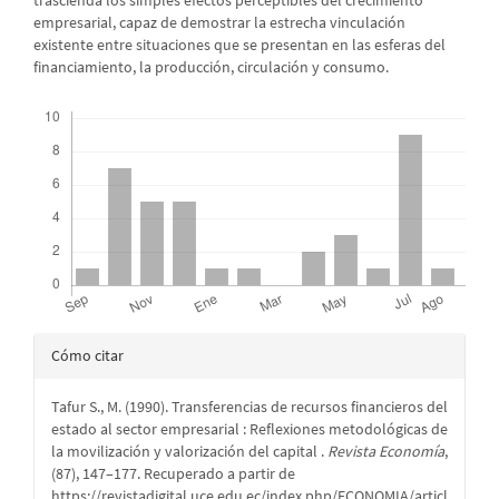
empresarial, capaz de demostrar la estrecha vinculación
existente entre situaciones que se presentan en las esferas del
financiamiento, la producción, circulación y consumo.
Descargas
Detalles
Cómo citar
del
Tafur S., M. (1990). Transferencias de recursos financieros del
artículo
estado al sector empresarial : Reflexiones metodológicas de
la movilización y valorización del capital .
Revista Economía
,
(87), 147–177. Recuperado a partir de
https://revistadigital.uce.edu.ec/index.php/ECONOMIA/articl