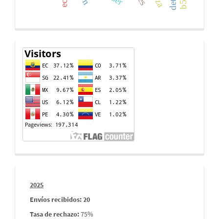
Contador
de
visitas
Informes
2025
envios
Envíos recibidos: 20
Tasa de rechazo
:
75%