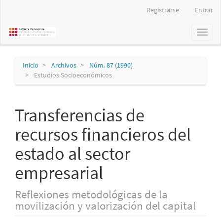
Navegación
Registrarse
Entrar
principal
Contenido
Toggl
principal
naviga
Barra
lateral
Inicio
Archivos
Núm. 87 (1990)
Estudios Socioeconómicos
Transferencias de
recursos financieros del
estado al sector
empresarial
Reflexiones metodológicas de la
movilización y valorización del capital