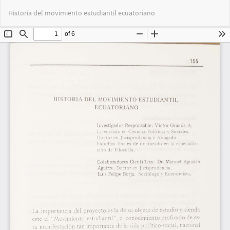
Volver
Des
De
Historia del movimiento estudiantil ecuatoriano
a
PD
los
detalles
del
artículo