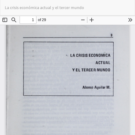
Volver
Des
De
La crisis económica actual y el tercer mundo
a
PD
los
detalles
del
artículo