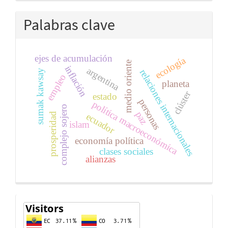
Palabras clave
ejes de acumulación
ecología
medio oriente
inflación
argentina
relaciones internacionales
sumak kawsay
empleo
planeta
clúster
estado
personas
política macroeconómica
complejo sojero
paz
ecuador
prosperidad
islam
economía política
clases sociales
alianzas
Contador
de