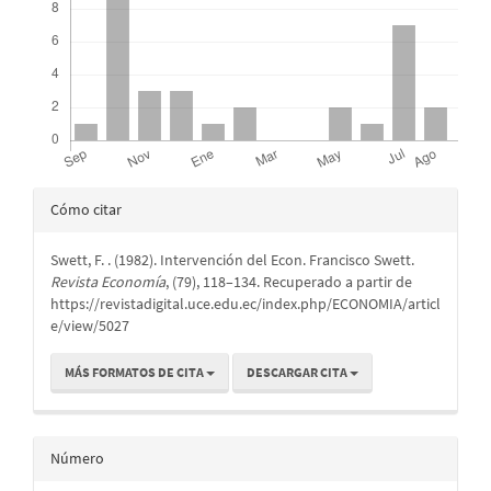
Detalles
Cómo citar
del
Swett, F. . (1982). Intervención del Econ. Francisco Swett.
artículo
Revista Economía
, (79), 118–134. Recuperado a partir de
https://revistadigital.uce.edu.ec/index.php/ECONOMIA/articl
e/view/5027
MÁS FORMATOS DE CITA
DESCARGAR CITA
Número