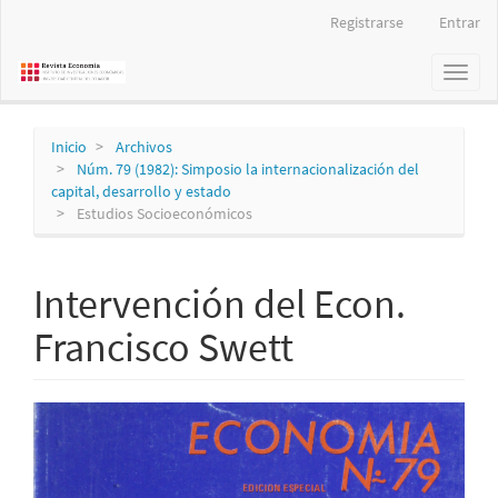
Navegación
Registrarse
Entrar
principal
Contenido
Toggl
principal
naviga
Barra
lateral
Inicio
Archivos
Núm. 79 (1982): Simposio la internacionalización del
capital, desarrollo y estado
Estudios Socioeconómicos
Intervención del Econ.
Francisco Swett
Barra
lateral
del