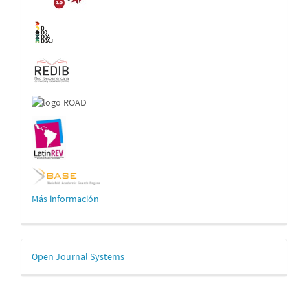
Más información
Desarrollado
Open Journal Systems
por