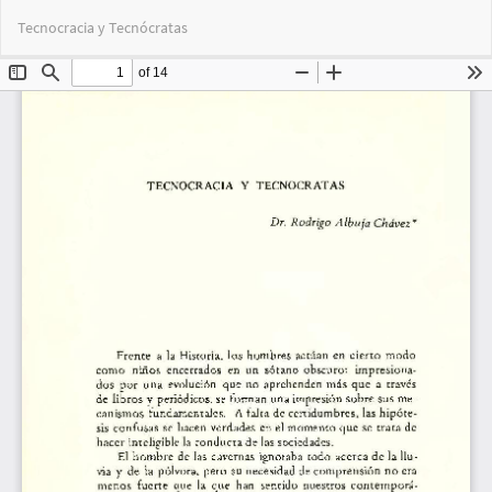
Volver
Des
De
Tecnocracia y Tecnócratas
a
PD
los
detalles
del
artículo