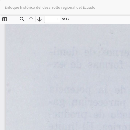
Volver
Enfoque histórico del desarrollo regional del Ecuador
a
los
detalles
del
artículo