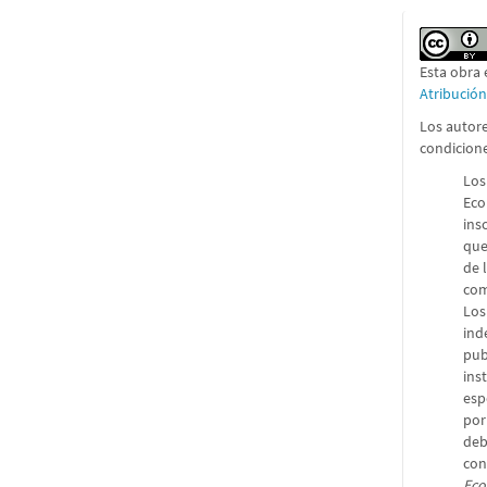
Esta obra 
Atribució
Los autore
condicion
Los
Eco
ins
que
de 
com
Los
ind
pub
ins
esp
por
deb
con
Eco