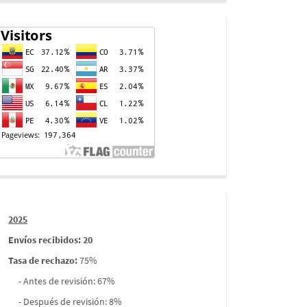
Contador
de
visitas
Informes
2025
envios
Envíos recibidos: 20
Tasa de rechazo
:
75%
- Antes de revisión: 67%
- Después de revisión: 8%