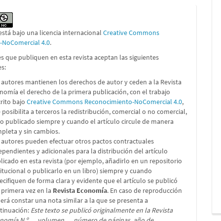
está bajo una licencia internacional
Creative Commons
n-NoComercial 4.0
.
s que publiquen en esta revista aceptan las siguientes
es:
 autores mantienen los derechos de autor y ceden a la Revista
nomía el derecho de la primera publicación, con el trabajo
crito bajo
Creative Commons Reconocimiento-NoComercial 4.0
,
 posibilita a terceros la redistribución, comercial o no comercial,
lo publicado siempre y cuando el artículo circule de manera
pleta y sin cambios.
 autores pueden efectuar otros pactos contractuales
ependientes y adicionales para la distribución del artículo
licado en esta revista (por ejemplo, añadirlo en un repositorio
titucional o publicarlo en un libro) siempre y cuando
ecifiquen de forma clara y evidente que el artículo se publicó
 primera vez en la
Revista Economía
. En caso de reproducción
erá constar una nota similar a la que se presenta a
tinuación:
Este texto se publicó originalmente en la Revista
nomía N.º…, volumen…, número de páginas, año de