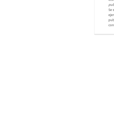
pub
Se 
eje
pub
con