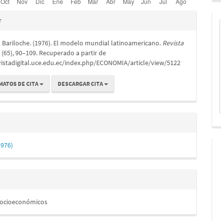
es
r
 Bariloche. (1976). El modelo mundial latinoamericano.
Revista
lo
, (65), 90–109. Recuperado a partir de
vistadigital.uce.edu.ec/index.php/ECONOMIA/article/view/5122
MATOS DE CITA
DESCARGAR CITA
1976)
Socioeconómicos