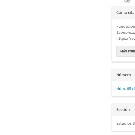
Detall
Cómo cita
del
Fundación
artícu
Economía
https://re
MÁS FOR
Número
Núm. 65 (
Sección
Estudios 