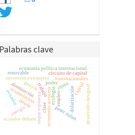
Palabras clave
economía política internacional
renovable
circuito de capital
inversión extranjera
transnacionales
guayas
poder
china
capital
dominación
trabajo
desarrollo desigual
dolarización
acumulación
economía arrocera
ecología
ecuador
empleo
roque espinoza
deuda
clase
energía
peter nolan
ecuador debate