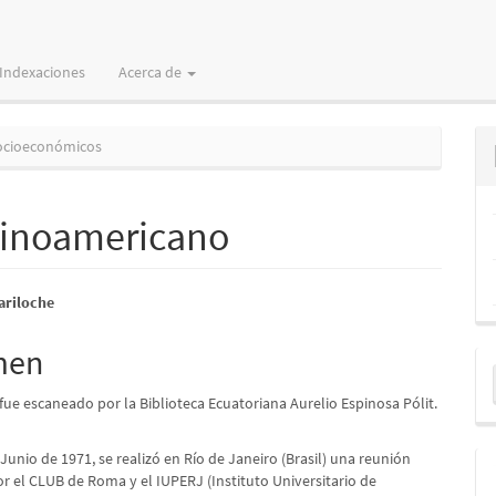
Indexaciones
Acerca de
ocioeconómicos
tinoamericano
nido
ariloche
pal
men
E
u
 fue escaneado por la Biblioteca Ecuatoriana Aurelio Espinosa Pólit.
lo
a
Junio de 1971, se realizó en Río de Janeiro (Brasil) una reunión
r el CLUB de Roma y el IUPERJ (Instituto Universitario de