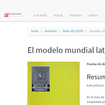
Navegación
principal
Contenido
Ir al inicio
Actual
Archivos
Avisos
principal
Barra
lateral
Inicio
Archivos
Núm. 65 (1976)
Estudios S
El modelo mundial la
Barra
Conte
Fundación B
lateral
princi
Resu
del
del
Este artículo
artículo
artícu
En el mes de 
auspiciada po