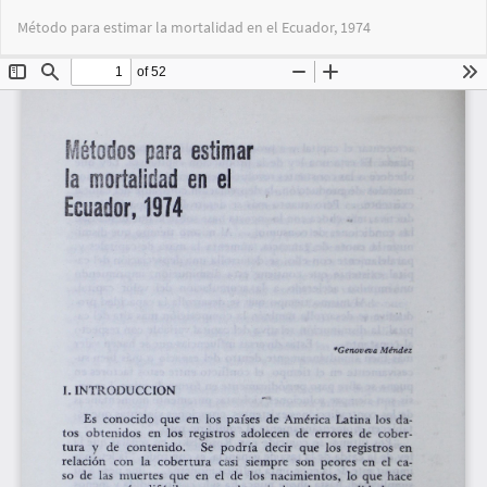
Volver
Des
De
Método para estimar la mortalidad en el Ecuador, 1974
a
PD
los
detalles
del
artículo