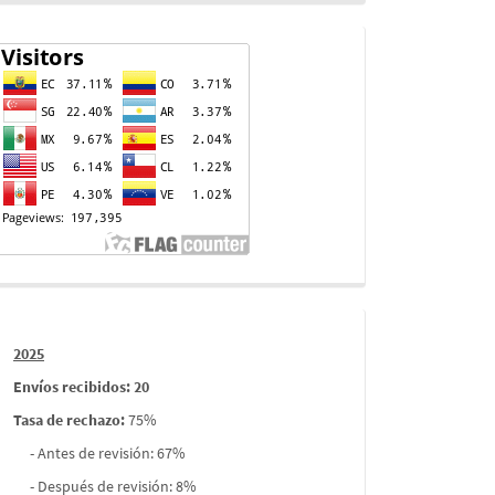
Contador
de
visitas
Informes
2025
envios
Envíos recibidos: 20
Tasa de rechazo
:
75%
- Antes de revisión: 67%
- Después de revisión: 8%