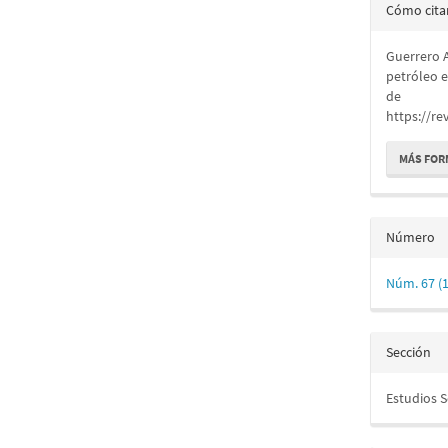
Detall
Cómo cita
del
Guerrero A
artícu
petróleo e
de
https://re
MÁS FOR
Número
Núm. 67 (
Sección
Estudios 