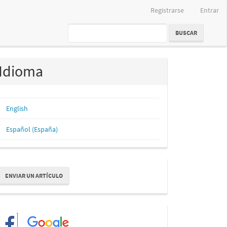
Registrarse
Entrar
BUSCAR
Idioma
English
Español (España)
nviar
ENVIAR UN ARTÍCULO
n
rtículo
Redes