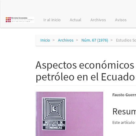
Navegación
principal
Contenido
Ir al inicio
Actual
Archivos
Avisos
principal
Barra
lateral
Inicio
Archivos
Núm. 67 (1976)
Estudios S
Aspectos económicos d
petróleo en el Ecuado
Barra
Conte
Fausto Guer
lateral
princi
Resu
del
del
Este artículo
artículo
artícu