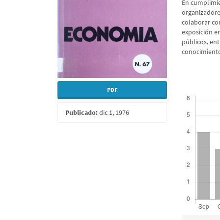
En cumplimie
organizadore
colaborar co
exposición en
públicos, ent
conocimiento
PDF
Descargas
Publicado:
dic 1, 1976