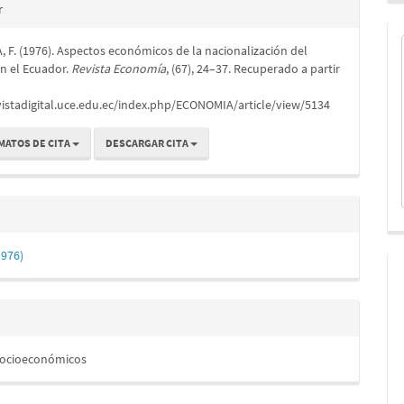
es
r
, F. (1976). Aspectos económicos de la nacionalización del
lo
n el Ecuador.
Revista Economía
, (67), 24–37. Recuperado a partir
vistadigital.uce.edu.ec/index.php/ECONOMIA/article/view/5134
MATOS DE CITA
DESCARGAR CITA
1976)
Socioeconómicos