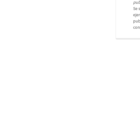
pub
Se 
eje
pub
con