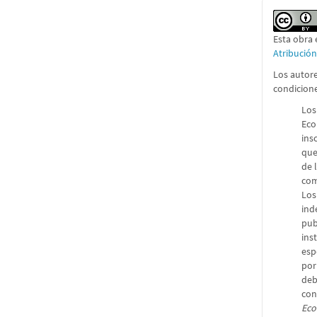
Esta obra 
Atribució
Los autore
condicion
Los
Eco
ins
que
de 
com
Los
ind
pub
ins
esp
por
deb
con
Eco