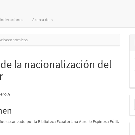
Indexaciones
Acerca de
ocioeconómicos
e la nacionalización del
r
nido
rero A
E
pal
u
men
a
 fue escaneado por la Biblioteca Ecuatoriana Aurelio Espinosa Pólit.
lo