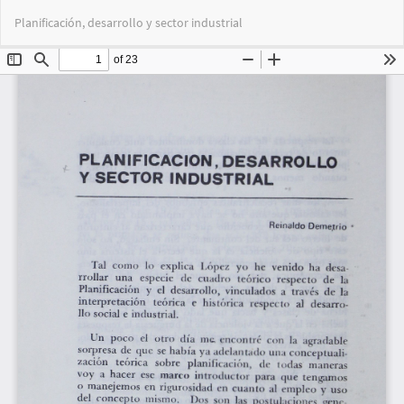
Volver
Des
De
Planificación, desarrollo y sector industrial
a
PD
los
detalles
del
artículo