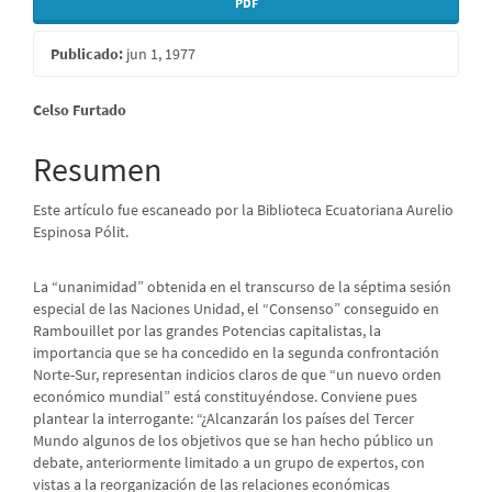
PDF
Publicado:
jun 1, 1977
Contenido
Celso Furtado
principal
Resumen
del
Este artículo fue escaneado por la Biblioteca Ecuatoriana Aurelio
artículo
Espinosa Pólit.
La “unanimidad” obtenida en el transcurso de la séptima sesión
especial de las Naciones Unidad, el “Consenso” conseguido en
Rambouillet por las grandes Potencias capitalistas, la
importancia que se ha concedido en la segunda confrontación
Norte-Sur, representan indicios claros de que “un nuevo orden
económico mundial” está constituyéndose. Conviene pues
plantear la interrogante: “¿Alcanzarán los países del Tercer
Mundo algunos de los objetivos que se han hecho público un
debate, anteriormente limitado a un grupo de expertos, con
vistas a la reorganización de las relaciones económicas