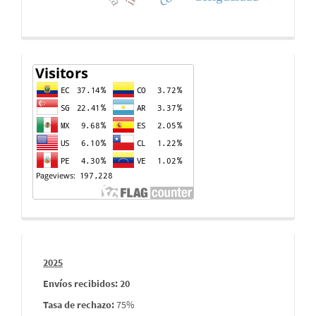
Contador
de
visitas
Informes
2025
envios
Envíos recibidos: 20
Tasa de rechazo
:
75%