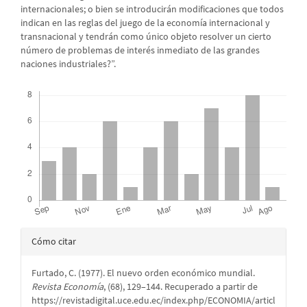
internacionales; o bien se introducirán modificaciones que todos
indican en las reglas del juego de la economía internacional y
transnacional y tendrán como único objeto resolver un cierto
número de problemas de interés inmediato de las grandes
naciones industriales?”.
Descargas
Detalles
Cómo citar
del
Furtado, C. (1977). El nuevo orden económico mundial.
artículo
Revista Economía
, (68), 129–144. Recuperado a partir de
https://revistadigital.uce.edu.ec/index.php/ECONOMIA/articl