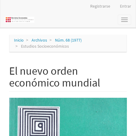
Navegación
Registrarse
Entrar
principal
Contenido
Toggl
principal
naviga
Barra
lateral
Inicio
Archivos
Núm. 68 (1977)
Estudios Socioeconómicos
El nuevo orden
económico mundial
Barra
lateral
del
artículo