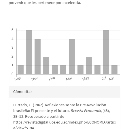
porvenir que les pertenece por excelencia.
Descargas
Detalles
Cómo citar
del
Furtado, C. (1962). Reflexiones sobre la Pre-Revolución
artículo
brasileña: El presente y el futuro.
Revista Economía
, (48),
38–52. Recuperado a partir de
https://revistadigital.uce.edu.ec/index.php/ECONOMIA/articl
e/view/5194