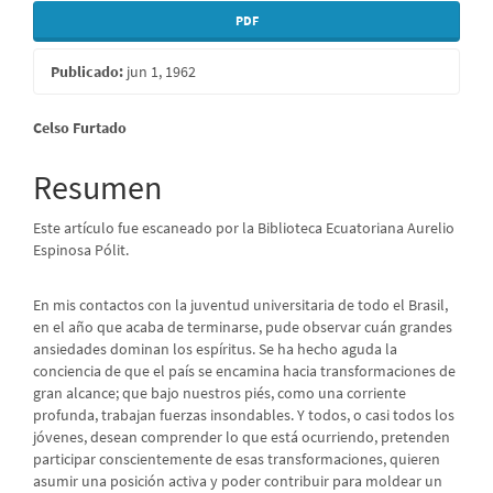
PDF
Publicado:
jun 1, 1962
Contenido
Celso Furtado
principal
Resumen
del
Este artículo fue escaneado por la Biblioteca Ecuatoriana Aurelio
artículo
Espinosa Pólit.
En mis contactos con la juventud universitaria de todo el Brasil,
en el año que acaba de terminarse, pude observar cuán grandes
ansiedades dominan los espíritus. Se ha hecho aguda la
conciencia de que el país se encamina hacia transformaciones de
gran alcance; que bajo nuestros piés, como una corriente
profunda, trabajan fuerzas insondables. Y todos, o casi todos los
jóvenes, desean comprender lo que está ocurriendo, pretenden
participar conscientemente de esas transformaciones, quieren
asumir una posición activa y poder contribuir para moldear un