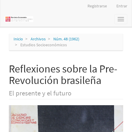
Navegación
Registrarse
Entrar
principal
Contenido
Toggl
principal
naviga
Barra
lateral
Inicio
Archivos
Núm. 48 (1962)
Estudios Socioeconómicos
Reflexiones sobre la Pre-
Revolución brasileña
El presente y el futuro
Barra
lateral
del