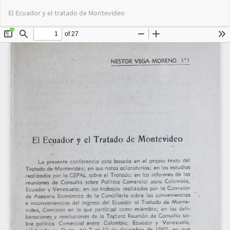
Volver
Des
De
El Ecuador y el tratado de Montevideo
a
PD
los
detalles
del
artículo