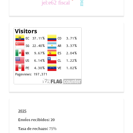
jel:e62 fiscal
Contador
de
visitas
Informes
2025
envios
Envíos recibidos: 20
Tasa de rechazo
:
75%