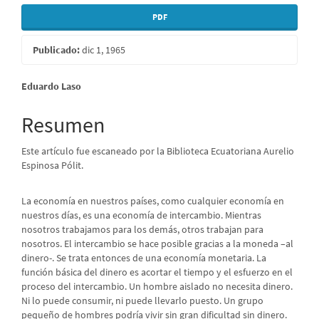
PDF
Publicado:
dic 1, 1965
Contenido
Eduardo Laso
principal
Resumen
del
Este artículo fue escaneado por la Biblioteca Ecuatoriana Aurelio
artículo
Espinosa Pólit.
La economía en nuestros países, como cualquier economía en
nuestros días, es una economía de intercambio. Mientras
nosotros trabajamos para los demás, otros trabajan para
nosotros. El intercambio se hace posible gracias a la moneda –al
dinero-. Se trata entonces de una economía monetaria. La
función básica del dinero es acortar el tiempo y el esfuerzo en el
proceso del intercambio. Un hombre aislado no necesita dinero.
Ni lo puede consumir, ni puede llevarlo puesto. Un grupo
pequeño de hombres podría vivir sin gran dificultad sin dinero.