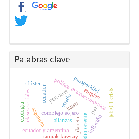
Redes
Palabras clave
prosperidad
política macroeconómica
clúster
ecuador
empleo
s
personas
clases sociales
estado
j
e
l
:
g
0
1
c
r
i
s
i
islam
ecología
paz
argentina
complejo sojero
medio oriente
inflación
planeta
alianzas
ecuador y argentina
sumak kawsay