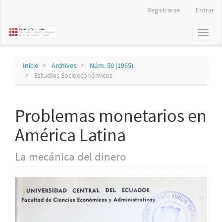
Navegación
Registrarse
Entrar
principal
Contenido
Toggl
principal
naviga
Barra
lateral
Inicio
Archivos
Núm. 50 (1965)
Estudios Socioeconómicos
Problemas monetarios en
América Latina
La mecánica del dinero
Barra
lateral
del