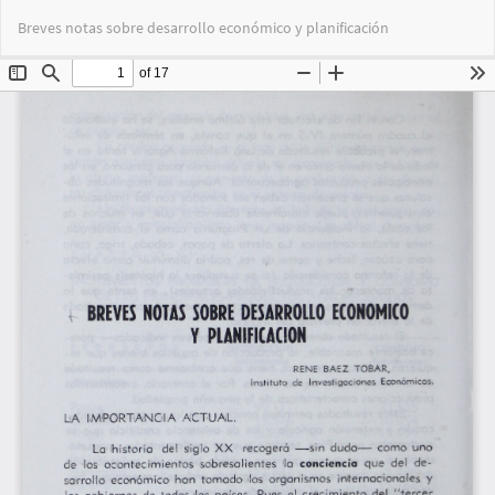
Volver
Des
De
Breves notas sobre desarrollo económico y planificación
a
PD
los
detalles
del
artículo