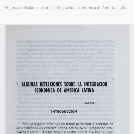
Volver
Algunas reflexiones sobre la integración económica de América Latina
a
los
detalles
Des
De
del
PD
artículo