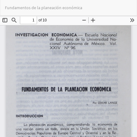
Volver
Des
De
Fundamentos de la planeación económica
a
PD
los
detalles
del
artículo