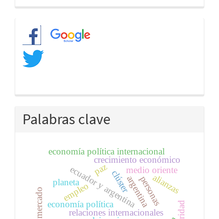
artículo
Redes
Palabras clave
economía política internacional
crecimiento económico
paz
ecuador y argentina
medio oriente
clúster
alianzas
argentina
personas
planeta
empleo
economía política
relaciones internacionales