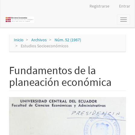
Navegación
Registrarse
Entrar
principal
Contenido
Toggl
principal
naviga
Barra
lateral
Inicio
Archivos
Núm. 52 (1967)
Estudios Socioeconómicos
Fundamentos de la
planeación económica
Barra
lateral
del
artículo