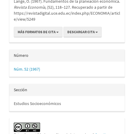
Lange, O. (1967). Fundamentos de la planeación económica.
artículo
Revista Economía
, (52), 118–127. Recuperado a partir de
https://revistadigital.uce.edu.ec/index.php/ECONOMIA/articl
e/view/5249
MÁS FORMATOS DE CITA
DESCARGAR CITA
Número
Núm. 52 (1967)
Sección
Estudios Socioeconómicos