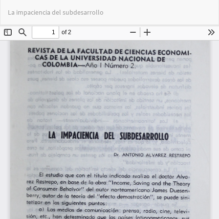
Volver
Des
De
La impaciencia del subdesarrollo
a
PD
los
detalles
del
artículo