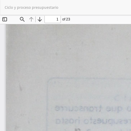
Volver
Ciclo y proceso presupuestario
a
los
detalles
del
artículo