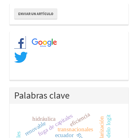
Enviar
ENVIAR UN ARTÍCULO
un
artículo
Redes
Palabras clave
eficiencia
fuga de capitales
modelo logit
hidráulica
dolarización
renovable
transnacionales
ecuador