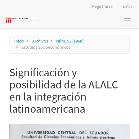
Navegación
Registrarse
Entrar
principal
Contenido
Toggl
principal
naviga
Barra
lateral
Inicio
Archivos
Núm. 53 (1968)
Estudios Socioeconómicos
Significación y
posibilidad de la ALALC
en la integración
latinoamericana
Barra