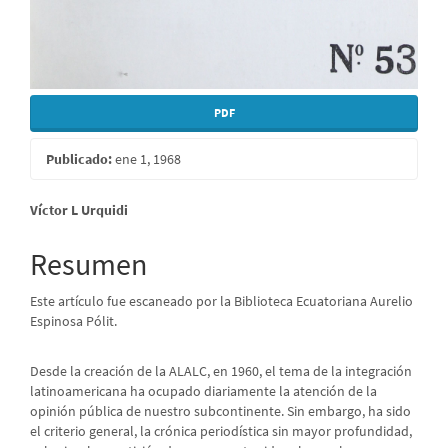
PDF
Publicado:
ene 1, 1968
Contenido
Víctor L Urquidi
principal
Resumen
del
Este artículo fue escaneado por la Biblioteca Ecuatoriana Aurelio
artículo
Espinosa Pólit.
Desde la creación de la ALALC, en 1960, el tema de la integración
latinoamericana ha ocupado diariamente la atención de la
opinión pública de nuestro subcontinente. Sin embargo, ha sido
el criterio general, la crónica periodística sin mayor profundidad,