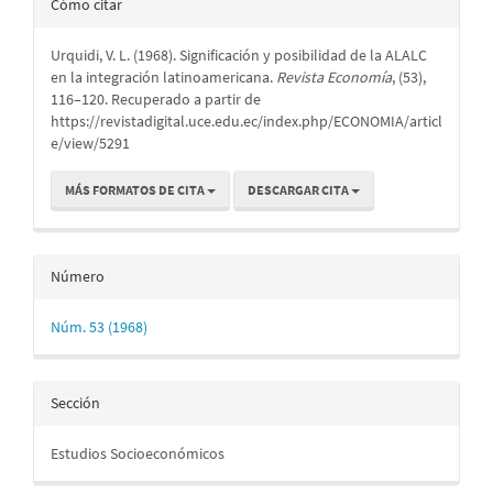
Cómo citar
del
Urquidi, V. L. (1968). Significación y posibilidad de la ALALC
artículo
en la integración latinoamericana.
Revista Economía
, (53),
116–120. Recuperado a partir de
https://revistadigital.uce.edu.ec/index.php/ECONOMIA/articl
e/view/5291
MÁS FORMATOS DE CITA
DESCARGAR CITA
Número
Núm. 53 (1968)
Sección
Estudios Socioeconómicos