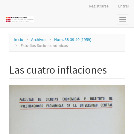
Navegación
Registrarse
Entrar
principal
Contenido
Toggl
principal
naviga
Barra
lateral
Inicio
Archivos
Núm. 38-39-40 (1959)
Estudios Socioeconómicos
Las cuatro inflaciones
Barra
lateral
del
artículo