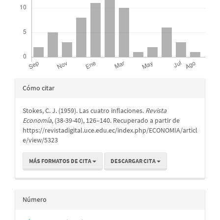
Detalles
Cómo citar
del
Stokes, C. J. (1959). Las cuatro inflaciones.
Revista
artículo
Economía
, (38-39-40), 126–140. Recuperado a partir de
https://revistadigital.uce.edu.ec/index.php/ECONOMIA/articl
e/view/5323
MÁS FORMATOS DE CITA
DESCARGAR CITA
Número