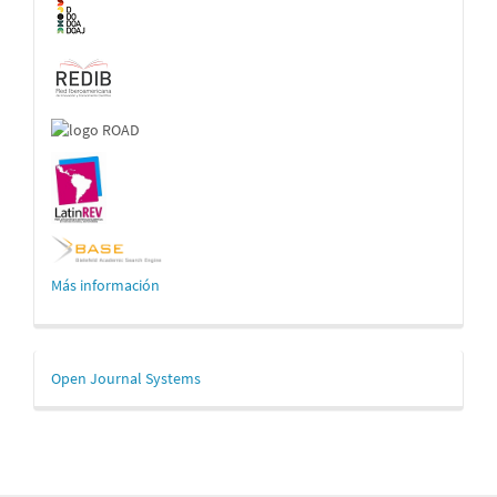
Más información
Desarrollado
Open Journal Systems
por