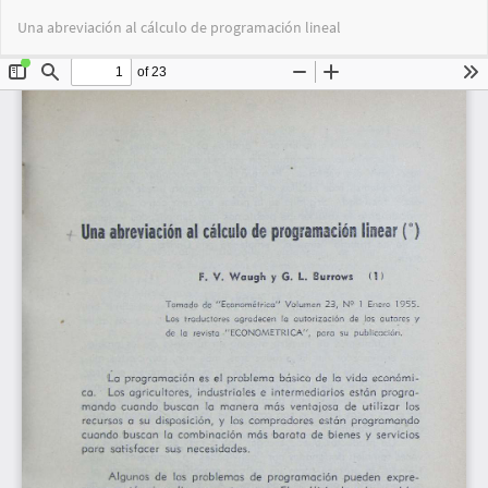
Volver
Des
De
Una abreviación al cálculo de programación lineal
a
PD
los
detalles
del
artículo