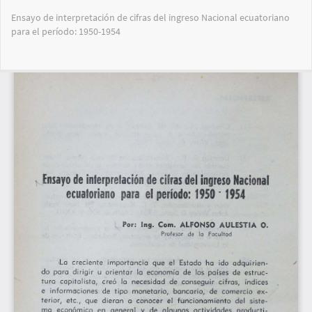
Volver
Ensayo de interpretación de cifras del ingreso Nacional ecuatoriano
a
para el período: 1950-1954
los
detalles
del
Des
De
artículo
PD