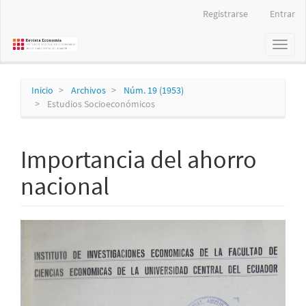
Navegación
Registrarse
Entrar
principal
Contenido
Toggl
principal
naviga
Barra
lateral
Inicio
Archivos
Núm. 19 (1953)
Estudios Socioeconómicos
Importancia del ahorro
nacional
Barra
lateral
del
artículo