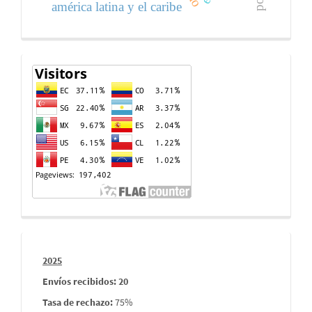
américa latina y el caribe
Contador
de
visitas
Informes
2025
envios
Envíos recibidos: 20
Tasa de rechazo
:
75%