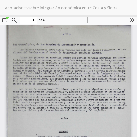
Volver
Des
De
Anotaciones sobre integración económica entre Costa y Sierra
a
PD
los
detalles
del
artículo