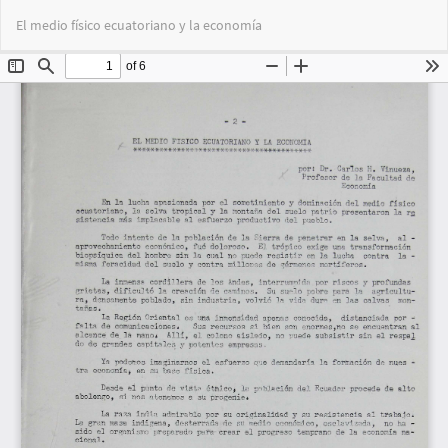
Volver
Des
De
El medio físico ecuatoriano y la economía
a
PD
los
detalles
del
artículo