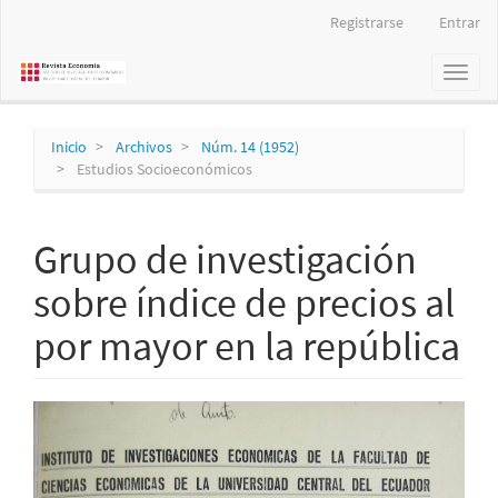
Navegación
Registrarse
Entrar
principal
Contenido
Toggl
principal
naviga
Barra
lateral
Inicio
Archivos
Núm. 14 (1952)
Estudios Socioeconómicos
Grupo de investigación
sobre índice de precios al
por mayor en la república
Barra
lateral
del