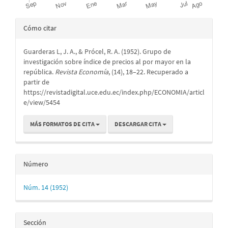
Detalles
Cómo citar
del
Guarderas L, J. A., & Prócel, R. A. (1952). Grupo de
artículo
investigación sobre índice de precios al por mayor en la
república.
Revista Economía
, (14), 18–22. Recuperado a
partir de
https://revistadigital.uce.edu.ec/index.php/ECONOMIA/articl
e/view/5454
MÁS FORMATOS DE CITA
DESCARGAR CITA
Número
Núm. 14 (1952)
Sección