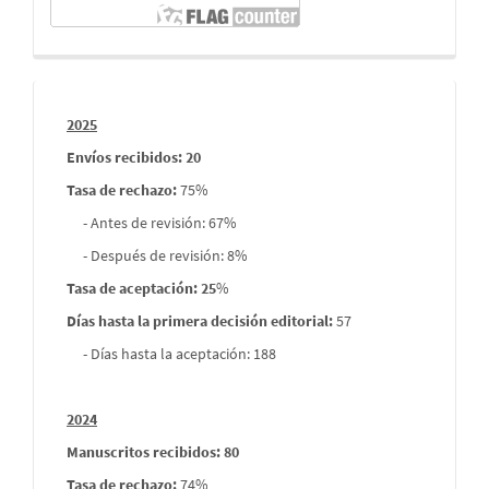
Informes
2025
envios
Envíos recibidos: 20
Tasa de rechazo
:
75%
- Antes de revisión: 67%
- Después de revisión: 8%
Tasa de aceptación: 25
%
Días hasta la primera decisión editorial:
57
- Días hasta la aceptación: 188
2024
Manuscritos recibidos: 80
Tasa de rechazo
:
74%