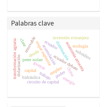
Palabras clave
inversión extranjera
renovable
clase
transformación agraria
ecuador
dominación
roque espinoza
economía arrocera
acumulación
ecología
subsidios
deuda
ecuador debate
dolarización
peter nolan
guayas
empleo
china
capital
poder
trabajo
hidráulica
energía
circuito de capital