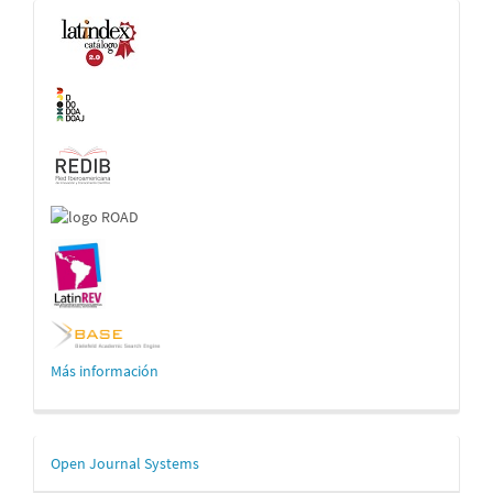
Indexaciones
Más información
Desarrollado
Open Journal Systems
por