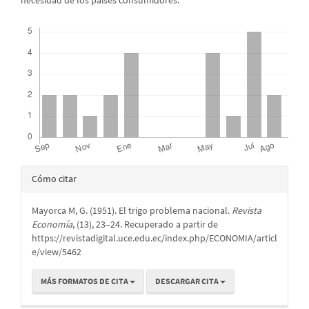
necesidad de los países consumidores.
Descargas
Detalles
Cómo citar
del
Mayorca M, G. (1951). El trigo problema nacional.
Revista
artículo
Economía
, (13), 23–24. Recuperado a partir de
https://revistadigital.uce.edu.ec/index.php/ECONOMIA/articl
e/view/5462
MÁS FORMATOS DE CITA
DESCARGAR CITA