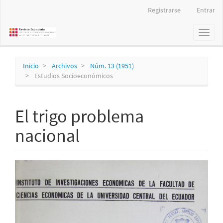
Navegación
Registrarse
Entrar
principal
Contenido
Toggl
principal
naviga
Barra
lateral
Inicio
Archivos
Núm. 13 (1951)
Estudios Socioeconómicos
El trigo problema
nacional
Barra
lateral
del
artículo