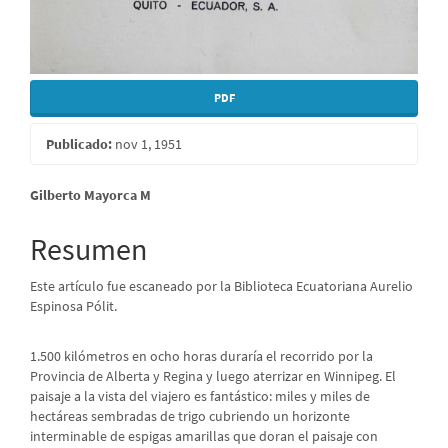
PDF
Publicado:
nov 1, 1951
Contenido
Gilberto Mayorca M
principal
Resumen
del
Este artículo fue escaneado por la Biblioteca Ecuatoriana Aurelio
artículo
Espinosa Pólit.
1.500 kilómetros en ocho horas duraría el recorrido por la
Provincia de Alberta y Regina y luego aterrizar en Winnipeg. El
paisaje a la vista del viajero es fantástico: miles y miles de
hectáreas sembradas de trigo cubriendo un horizonte
interminable de espigas amarillas que doran el paisaje con