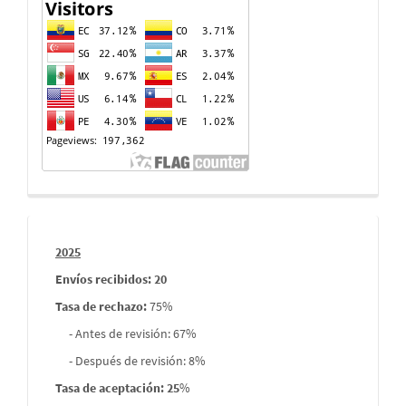
Contador
de
visitas
Informes
2025
envios
Envíos recibidos: 20
Tasa de rechazo
:
75%
- Antes de revisión: 67%
- Después de revisión: 8%
Tasa de aceptación: 25
%