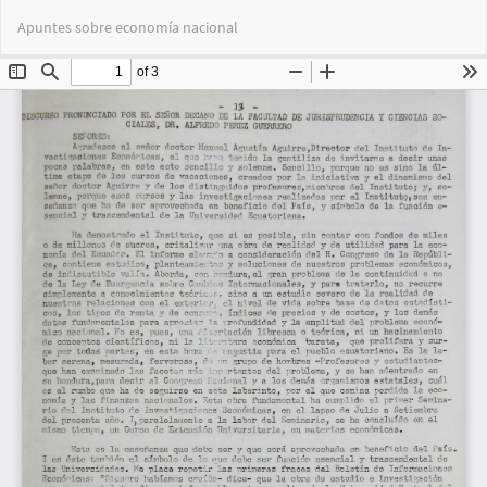
Volver
Des
De
Apuntes sobre economía nacional
a
PD
los
detalles
del
artículo