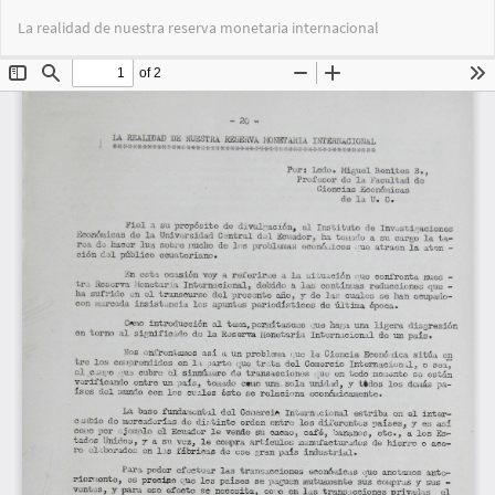
Volver
Des
De
La realidad de nuestra reserva monetaria internacional
a
PD
los
detalles
del
artículo