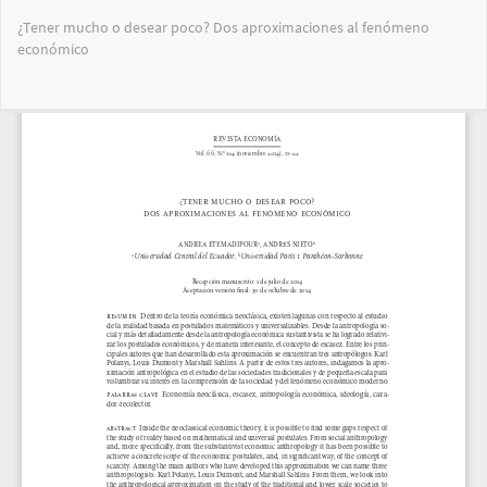
Volver
¿Tener mucho o desear poco? Dos aproximaciones al fenómeno
a
económico
los
detalles
del
Des
De
artículo
PD