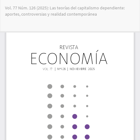
Volver
Vol. 77 Núm. 126 (2025): Las teorías del capitalismo dependiente:
a
aportes, controversias y realidad contemporánea
los
detalles
del
Des
De
artículo
PD