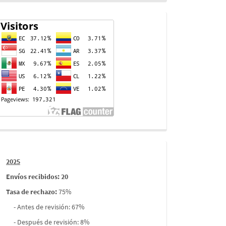
Contador
de
visitas
Informes
2025
envios
Envíos recibidos: 20
Tasa de rechazo
:
75%
- Antes de revisión: 67%
- Después de revisión: 8%