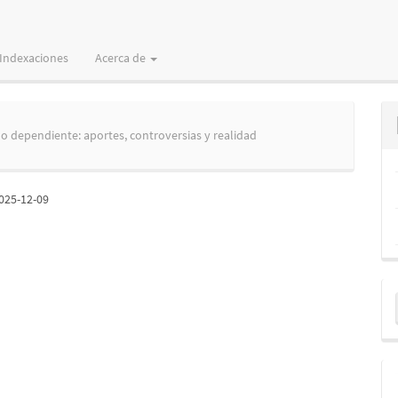
Indexaciones
Acerca de
mo dependiente: aportes, controversias y realidad
025-12-09
E
u
a