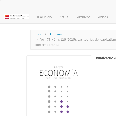
Navegación
principal
Contenido
Ir al inicio
Actual
Archivos
Avisos
principal
Barra
lateral
Inicio
Archivos
Vol. 77 Núm. 126 (2025): Las teorías del capitalis
contemporánea
Publicado:
2