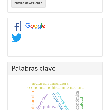
ENVIAR UN ARTÍCULO
un
artículo
Redes
Palabras clave
inclusión financiera
economía política internacional
buenos vivires
desarrollo
política económica
desigualdad
pobreza