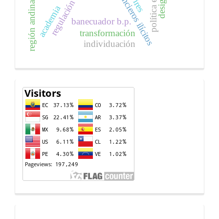
flujos financieros ilícitos
regulación financiera
región andina
academia
banecuador b.p.
transformación
individuación
Contador
de
visitas
Informes