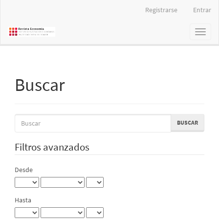
Navegación
Registrarse
Entrar
principal
Contenido
Toggl
principal
naviga
Barra
lateral
Buscar
Buscar
artículos
por
Filtros avanzados
Desde
Hasta