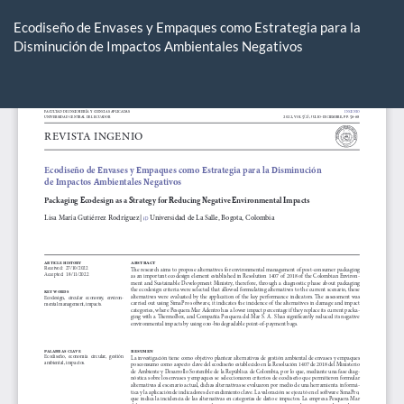
Volver
a
Ecodiseño de Envases y Empaques como Estrategia para la
los
Disminución de Impactos Ambientales Negativos
detalles
del
De
De
artículo
P