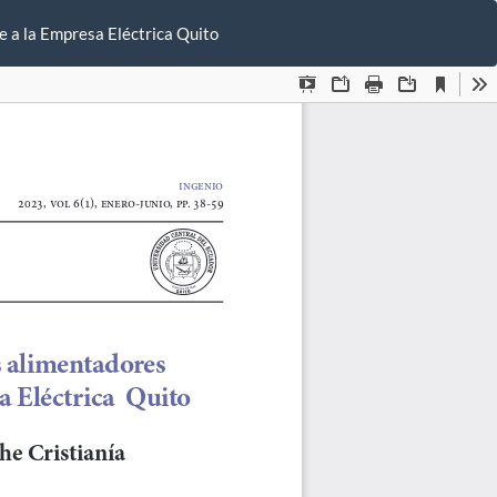
De
De
e a la Empresa Eléctrica Quito
P