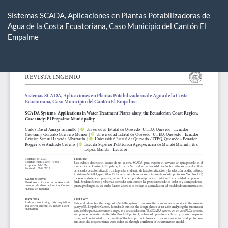
Volver
a
Sistemas SCADA, Aplicaciones en Plantas Potabilizadoras de
los
Agua de la Costa Ecuatoriana, Caso Municipio del Cantón El
detalles
Empalme
del
artículo
De
De
P