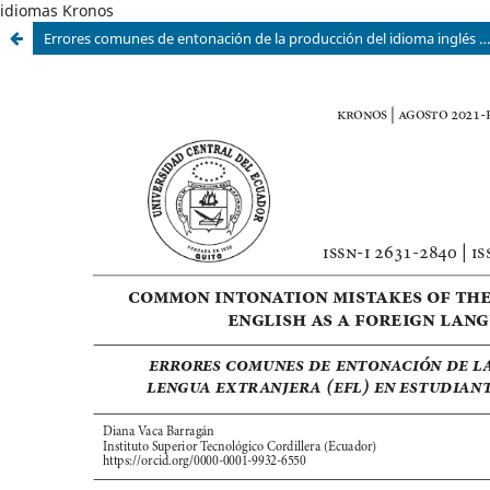
idiomas Kronos
Errores comunes de entonación de la producción del idioma inglés como lengua extranjera (EFL) en estudiantes adultos de nivel intermedio-bajo