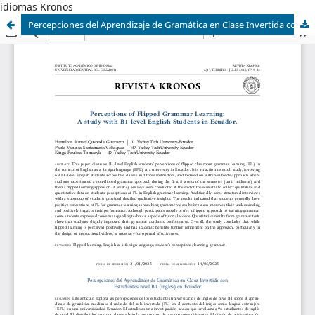
idiomas Kronos
Percepciones del Aprendizaje de Gramática en Clase Invertida con Estudiantes nivel B1 (inglés) en Ecuador.