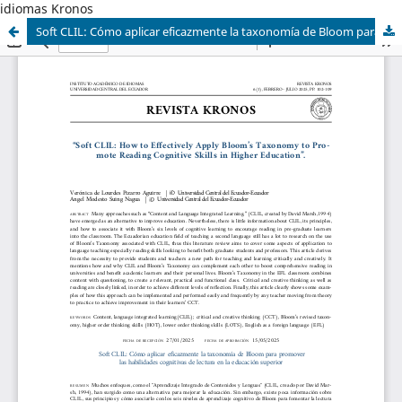
idiomas Kronos
Soft CLIL: Cómo aplicar eficazmente la taxonomía de Bloom para promover las habilidades cognitivas de lectura en la educación superior.