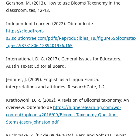
Gershon, M. (2013). How to use Bloom´s Taxonomy in the
classroom. tes, 12-13.
Independent Learner. (2022). Obtenido de
https://cloudfront-
s3.solutiontree.com/pdfs/Reproducibles_TIL/figure55bloomst
_ga=2.98731806.1289401976.165
International, D. G. (2017). General Issues for Educators.
Austin Texas: Editorial Board.
Jennifer, J. (2009). English as a Lingua Franca:
interpretations and attitudes. ResearchGate, 1-2.
Krathowohl, D. R. (2002). A revision of Blloom`s taxonomy: An
overview. Obtenido de
https://higherelearning.com/wp-
content/uploads/2016/09/Blooms-Taxonomy-Question-
Stems-Jason-Johnston.pdf
Kuchynska, K. (07 de 08 de 2024). Hard and Soft CLIL: what