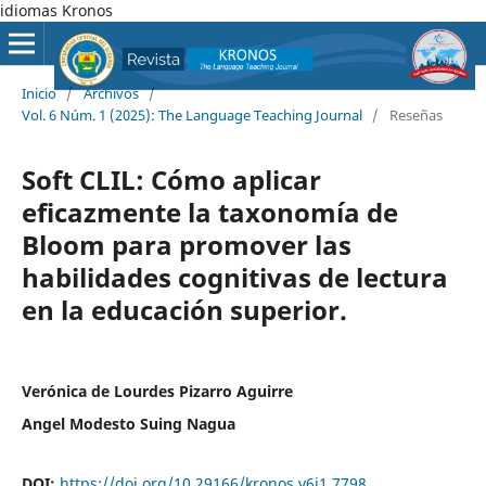
idiomas Kronos
Inicio
/
Archivos
/
Vol. 6 Núm. 1 (2025): The Language Teaching Journal
/
Reseñas
Soft CLIL: Cómo aplicar
eficazmente la taxonomía de
Bloom para promover las
habilidades cognitivas de lectura
en la educación superior.
Verónica de Lourdes Pizarro Aguirre
Angel Modesto Suing Nagua
DOI:
https://doi.org/10.29166/kronos.v6i1.7798