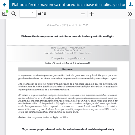
Elaboración de mayonesa nutracéutica a base de inulina y estudio reológico