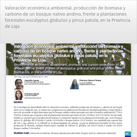
Volver
Valoración económica ambiental, producción de biomasa y
a
carbono de un bosque nativo andino, frente a plantaciones
los
forestales eucalyptus globulus y pinus patula, en la Provincia
detalles
de Loja
del
artículo
De
De
PD